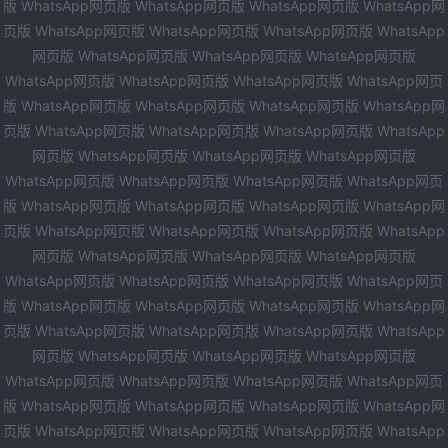
版
WhatsApp网页版
WhatsApp网页版
WhatsApp网页版
WhatsApp网
页版
WhatsApp网页版
WhatsApp网页版
WhatsApp网页版
WhatsApp
网页版
WhatsApp网页版
WhatsApp网页版
WhatsApp网页版
WhatsApp网页版
WhatsApp网页版
WhatsApp网页版
WhatsApp网页
版
WhatsApp网页版
WhatsApp网页版
WhatsApp网页版
WhatsApp网
页版
WhatsApp网页版
WhatsApp网页版
WhatsApp网页版
WhatsApp
网页版
WhatsApp网页版
WhatsApp网页版
WhatsApp网页版
WhatsApp网页版
WhatsApp网页版
WhatsApp网页版
WhatsApp网页
版
WhatsApp网页版
WhatsApp网页版
WhatsApp网页版
WhatsApp网
页版
WhatsApp网页版
WhatsApp网页版
WhatsApp网页版
WhatsApp
网页版
WhatsApp网页版
WhatsApp网页版
WhatsApp网页版
WhatsApp网页版
WhatsApp网页版
WhatsApp网页版
WhatsApp网页
版
WhatsApp网页版
WhatsApp网页版
WhatsApp网页版
WhatsApp网
页版
WhatsApp网页版
WhatsApp网页版
WhatsApp网页版
WhatsApp
网页版
WhatsApp网页版
WhatsApp网页版
WhatsApp网页版
WhatsApp网页版
WhatsApp网页版
WhatsApp网页版
WhatsApp网页
版
WhatsApp网页版
WhatsApp网页版
WhatsApp网页版
WhatsApp网
页版
WhatsApp网页版
WhatsApp网页版
WhatsApp网页版
WhatsApp