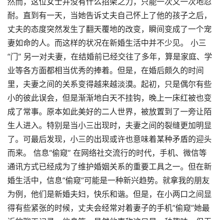
然而，这位女士并没有什么招架之力，只能一次又一次地忍
耐。直到有一天，当她告诉丈夫自己怀上了他的孩子之后，
丈夫的态度突然发生了翻天覆地的改变，瞬间变成了一个宠
妻如命的人。而这样的状况在新婚生活中并不少见。 小三
“门” 另一对夫妻，在结婚前已经交往了多年，算是家庭、学
业等各方面都相当优秀的捧着。但是，在婚后颇久的时间
里，夫妻之间的关系变得越来越淡漠。起初，只是偶尔有些
小的彼此误会，但是渐渐地白天不挂钩，晚上一床红被也变
成了常事。原本如此美好的二人世界，被放置到了一旁让陌
生人进入。特别是当小三出现时，夫妻之间的裂缝更加明显
了。可最后发现，小三的出现或许也意味着某种矛盾的迎头
而来。 信息“偷窥” 在网络社交流行的时代，手机、微信等
通讯方式已经成为了维护婚姻关系的重要工具之一。但在新
婚生活中，信息“偷窥”可能是一种新兴趋势。就拿我的朋友
为例，他们是新婚夫妇，快乐和谐。但是，在小两口之间显
得有些紧张的时候，丈夫会经常对着妻子的手机“偷窥”她最