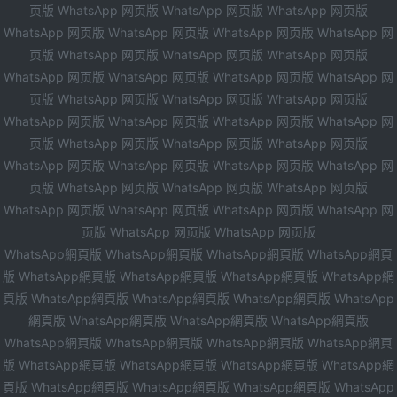
页版
WhatsApp 网页版
WhatsApp 网页版
WhatsApp 网页版
WhatsApp 网页版
WhatsApp 网页版
WhatsApp 网页版
WhatsApp 网
页版
WhatsApp 网页版
WhatsApp 网页版
WhatsApp 网页版
WhatsApp 网页版
WhatsApp 网页版
WhatsApp 网页版
WhatsApp 网
页版
WhatsApp 网页版
WhatsApp 网页版
WhatsApp 网页版
WhatsApp 网页版
WhatsApp 网页版
WhatsApp 网页版
WhatsApp 网
页版
WhatsApp 网页版
WhatsApp 网页版
WhatsApp 网页版
WhatsApp 网页版
WhatsApp 网页版
WhatsApp 网页版
WhatsApp 网
页版
WhatsApp 网页版
WhatsApp 网页版
WhatsApp 网页版
WhatsApp 网页版
WhatsApp 网页版
WhatsApp 网页版
WhatsApp 网
页版
WhatsApp 网页版
WhatsApp 网页版
WhatsApp網頁版
WhatsApp網頁版
WhatsApp網頁版
WhatsApp網頁
版
WhatsApp網頁版
WhatsApp網頁版
WhatsApp網頁版
WhatsApp網
頁版
WhatsApp網頁版
WhatsApp網頁版
WhatsApp網頁版
WhatsApp
網頁版
WhatsApp網頁版
WhatsApp網頁版
WhatsApp網頁版
WhatsApp網頁版
WhatsApp網頁版
WhatsApp網頁版
WhatsApp網頁
版
WhatsApp網頁版
WhatsApp網頁版
WhatsApp網頁版
WhatsApp網
頁版
WhatsApp網頁版
WhatsApp網頁版
WhatsApp網頁版
WhatsApp