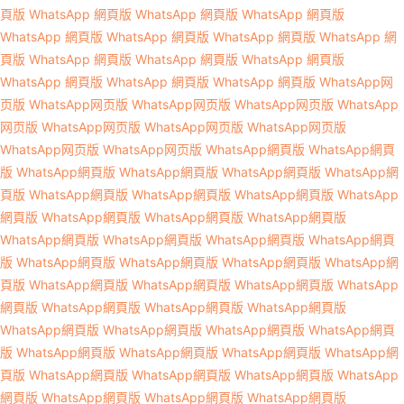
頁版
WhatsApp 網頁版
WhatsApp 網頁版
WhatsApp 網頁版
WhatsApp 網頁版
WhatsApp 網頁版
WhatsApp 網頁版
WhatsApp 網
頁版
WhatsApp 網頁版
WhatsApp 網頁版
WhatsApp 網頁版
WhatsApp 網頁版
WhatsApp 網頁版
WhatsApp 網頁版
WhatsApp网
页版
WhatsApp网页版
WhatsApp网页版
WhatsApp网页版
WhatsApp
网页版
WhatsApp网页版
WhatsApp网页版
WhatsApp网页版
WhatsApp网页版
WhatsApp网页版
WhatsApp網頁版
WhatsApp網頁
版
WhatsApp網頁版
WhatsApp網頁版
WhatsApp網頁版
WhatsApp網
頁版
WhatsApp網頁版
WhatsApp網頁版
WhatsApp網頁版
WhatsApp
網頁版
WhatsApp網頁版
WhatsApp網頁版
WhatsApp網頁版
WhatsApp網頁版
WhatsApp網頁版
WhatsApp網頁版
WhatsApp網頁
版
WhatsApp網頁版
WhatsApp網頁版
WhatsApp網頁版
WhatsApp網
頁版
WhatsApp網頁版
WhatsApp網頁版
WhatsApp網頁版
WhatsApp
網頁版
WhatsApp網頁版
WhatsApp網頁版
WhatsApp網頁版
WhatsApp網頁版
WhatsApp網頁版
WhatsApp網頁版
WhatsApp網頁
版
WhatsApp網頁版
WhatsApp網頁版
WhatsApp網頁版
WhatsApp網
頁版
WhatsApp網頁版
WhatsApp網頁版
WhatsApp網頁版
WhatsApp
網頁版
WhatsApp網頁版
WhatsApp網頁版
WhatsApp網頁版