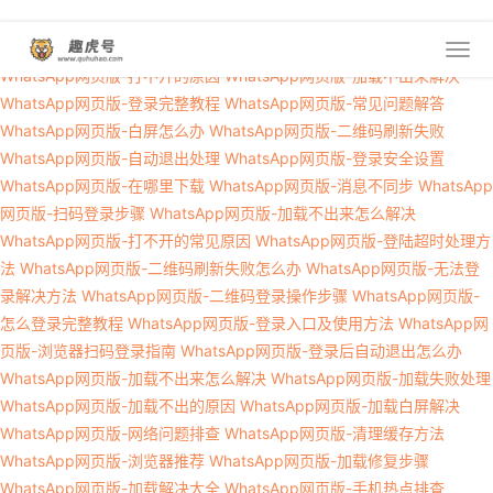
友情链接
WhatsApp网页版-打不开的原因
WhatsApp网页版-加载不出来解决
WhatsApp网页版-登录完整教程
WhatsApp网页版-常见问题解答
WhatsApp网页版-白屏怎么办
WhatsApp网页版-二维码刷新失败
WhatsApp网页版-自动退出处理
WhatsApp网页版-登录安全设置
WhatsApp网页版-在哪里下载
WhatsApp网页版-消息不同步
WhatsApp
网页版-扫码登录步骤
WhatsApp网页版-加载不出来怎么解决
WhatsApp网页版-打不开的常见原因
WhatsApp网页版-登陆超时处理方
法
WhatsApp网页版-二维码刷新失败怎么办
WhatsApp网页版-无法登
录解决方法
WhatsApp网页版-二维码登录操作步骤
WhatsApp网页版-
怎么登录完整教程
WhatsApp网页版-登录入口及使用方法
WhatsApp网
页版-浏览器扫码登录指南
WhatsApp网页版-登录后自动退出怎么办
WhatsApp网页版-加载不出来怎么解决
WhatsApp网页版-加载失败处理
WhatsApp网页版-加载不出的原因
WhatsApp网页版-加载白屏解决
WhatsApp网页版-网络问题排查
WhatsApp网页版-清理缓存方法
WhatsApp网页版-浏览器推荐
WhatsApp网页版-加载修复步骤
WhatsApp网页版-加载解决大全
WhatsApp网页版-手机热点排查