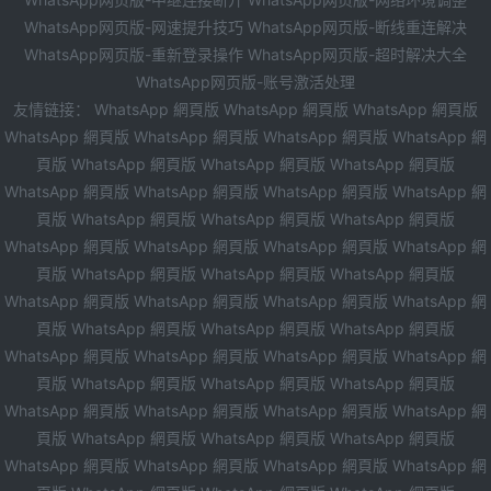
WhatsApp网页版-网速提升技巧
WhatsApp网页版-断线重连解决
WhatsApp网页版-重新登录操作
WhatsApp网页版-超时解决大全
WhatsApp网页版-账号激活处理
友情链接：
WhatsApp 網頁版
WhatsApp 網頁版
WhatsApp 網頁版
WhatsApp 網頁版
WhatsApp 網頁版
WhatsApp 網頁版
WhatsApp 網
頁版
WhatsApp 網頁版
WhatsApp 網頁版
WhatsApp 網頁版
WhatsApp 網頁版
WhatsApp 網頁版
WhatsApp 網頁版
WhatsApp 網
頁版
WhatsApp 網頁版
WhatsApp 網頁版
WhatsApp 網頁版
WhatsApp 網頁版
WhatsApp 網頁版
WhatsApp 網頁版
WhatsApp 網
頁版
WhatsApp 網頁版
WhatsApp 網頁版
WhatsApp 網頁版
WhatsApp 網頁版
WhatsApp 網頁版
WhatsApp 網頁版
WhatsApp 網
頁版
WhatsApp 網頁版
WhatsApp 網頁版
WhatsApp 網頁版
WhatsApp 網頁版
WhatsApp 網頁版
WhatsApp 網頁版
WhatsApp 網
頁版
WhatsApp 網頁版
WhatsApp 網頁版
WhatsApp 網頁版
WhatsApp 網頁版
WhatsApp 網頁版
WhatsApp 網頁版
WhatsApp 網
頁版
WhatsApp 網頁版
WhatsApp 網頁版
WhatsApp 網頁版
WhatsApp 網頁版
WhatsApp 網頁版
WhatsApp 網頁版
WhatsApp 網