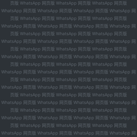
页版
WhatsApp 网页版
WhatsApp 网页版
WhatsApp 网页版
WhatsApp 网页版
WhatsApp 网页版
WhatsApp 网页版
WhatsApp 网
页版
WhatsApp 网页版
WhatsApp 网页版
WhatsApp 网页版
WhatsApp 网页版
WhatsApp 网页版
WhatsApp 网页版
WhatsApp 网
页版
WhatsApp 网页版
WhatsApp 网页版
WhatsApp 网页版
WhatsApp 网页版
WhatsApp 网页版
WhatsApp 网页版
WhatsApp 网
页版
WhatsApp 网页版
WhatsApp 网页版
WhatsApp 网页版
WhatsApp 网页版
WhatsApp 网页版
WhatsApp 网页版
WhatsApp 网
页版
WhatsApp 网页版
WhatsApp 网页版
WhatsApp 网页版
WhatsApp 网页版
WhatsApp 网页版
WhatsApp 网页版
WhatsApp 网
页版
WhatsApp 网页版
WhatsApp 网页版
WhatsApp 网页版
WhatsApp 网页版
WhatsApp 网页版
WhatsApp 网页版
WhatsApp 网
页版
WhatsApp 网页版
WhatsApp 网页版
WhatsApp 网页版
WhatsApp 网页版
WhatsApp 网页版
WhatsApp 网页版
WhatsApp 网
页版
WhatsApp 网页版
WhatsApp 网页版
WhatsApp 网页版
WhatsApp 网页版
WhatsApp 网页版
WhatsApp 网页版
WhatsApp 网
页版
WhatsApp 网页版
WhatsApp 网页版
WhatsApp 网页版
WhatsApp 网页版
WhatsApp 网页版
WhatsApp 网页版
WhatsApp 网