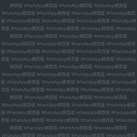
網頁版
WhatsApp網頁版
WhatsApp網頁版
WhatsApp網頁版
WhatsApp網頁版
WhatsApp網頁版
WhatsApp網頁版
WhatsApp網頁
版
WhatsApp網頁版
WhatsApp網頁版
WhatsApp網頁版
WhatsApp網
頁版
WhatsApp網頁版
WhatsApp網頁版
WhatsApp網頁版
WhatsApp
網頁版
WhatsApp網頁版
WhatsApp網頁版
WhatsApp網頁版
WhatsApp网页版
WhatsApp网页版
WhatsApp网页版
WhatsApp網頁
版
WhatsApp网页版
WhatsApp網頁版
WhatsApp网页版
WhatsApp網
頁版
WhatsApp網頁版
WhatsApp网页版
WhatsApp網頁版
WhatsApp
網頁版
WhatsApp網頁版
WhatsApp網頁版
WhatsApp網頁版
WhatsApp網頁版
WhatsApp網頁版
WhatsApp網頁版
WhatsApp網頁
版
WhatsApp網頁版
WhatsApp網頁版
WhatsApp網頁版
WhatsApp網
頁版
WhatsApp網頁版
WhatsApp網頁版
WhatsApp網頁版
WhatsApp
網頁版
WhatsApp網頁版
WhatsApp網頁版
WhatsApp網頁版
WhatsApp網頁版
WhatsApp網頁版
WhatsApp網頁版
WhatsApp網頁
版
WhatsApp網頁版
WhatsApp網頁版
WhatsApp網頁版
WhatsApp網
頁版
WhatsApp網頁版
WhatsApp網頁版
WhatsApp網頁版
WhatsApp
網頁版
WhatsApp網頁版
WhatsApp網頁版
WhatsApp網頁版
WhatsApp網頁版
WhatsApp網頁版
WhatsApp網頁版
WhatsApp網頁