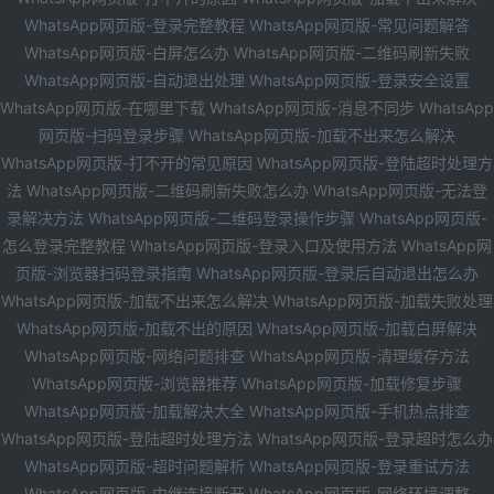
WhatsApp网页版-登录完整教程
WhatsApp网页版-常见问题解答
WhatsApp网页版-白屏怎么办
WhatsApp网页版-二维码刷新失败
WhatsApp网页版-自动退出处理
WhatsApp网页版-登录安全设置
WhatsApp网页版-在哪里下载
WhatsApp网页版-消息不同步
WhatsApp
网页版-扫码登录步骤
WhatsApp网页版-加载不出来怎么解决
WhatsApp网页版-打不开的常见原因
WhatsApp网页版-登陆超时处理方
法
WhatsApp网页版-二维码刷新失败怎么办
WhatsApp网页版-无法登
录解决方法
WhatsApp网页版-二维码登录操作步骤
WhatsApp网页版-
怎么登录完整教程
WhatsApp网页版-登录入口及使用方法
WhatsApp网
页版-浏览器扫码登录指南
WhatsApp网页版-登录后自动退出怎么办
WhatsApp网页版-加载不出来怎么解决
WhatsApp网页版-加载失败处理
WhatsApp网页版-加载不出的原因
WhatsApp网页版-加载白屏解决
WhatsApp网页版-网络问题排查
WhatsApp网页版-清理缓存方法
WhatsApp网页版-浏览器推荐
WhatsApp网页版-加载修复步骤
WhatsApp网页版-加载解决大全
WhatsApp网页版-手机热点排查
WhatsApp网页版-登陆超时处理方法
WhatsApp网页版-登录超时怎么办
WhatsApp网页版-超时问题解析
WhatsApp网页版-登录重试方法
WhatsApp网页版-中继连接断开
WhatsApp网页版-网络环境调整