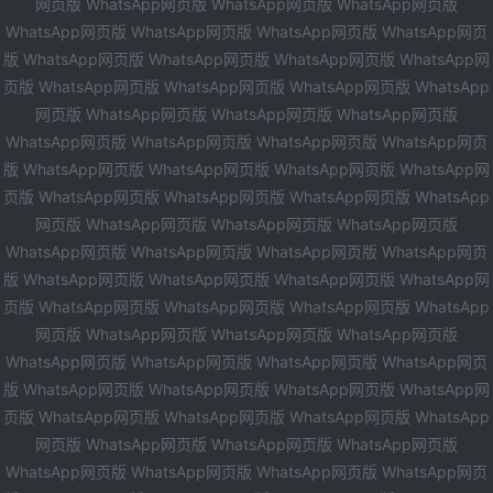
网页版
WhatsApp网页版
WhatsApp网页版
WhatsApp网页版
WhatsApp网页版
WhatsApp网页版
WhatsApp网页版
WhatsApp网页
版
WhatsApp网页版
WhatsApp网页版
WhatsApp网页版
WhatsApp网
页版
WhatsApp网页版
WhatsApp网页版
WhatsApp网页版
WhatsApp
网页版
WhatsApp网页版
WhatsApp网页版
WhatsApp网页版
WhatsApp网页版
WhatsApp网页版
WhatsApp网页版
WhatsApp网页
版
WhatsApp网页版
WhatsApp网页版
WhatsApp网页版
WhatsApp网
页版
WhatsApp网页版
WhatsApp网页版
WhatsApp网页版
WhatsApp
网页版
WhatsApp网页版
WhatsApp网页版
WhatsApp网页版
WhatsApp网页版
WhatsApp网页版
WhatsApp网页版
WhatsApp网页
版
WhatsApp网页版
WhatsApp网页版
WhatsApp网页版
WhatsApp网
页版
WhatsApp网页版
WhatsApp网页版
WhatsApp网页版
WhatsApp
网页版
WhatsApp网页版
WhatsApp网页版
WhatsApp网页版
WhatsApp网页版
WhatsApp网页版
WhatsApp网页版
WhatsApp网页
版
WhatsApp网页版
WhatsApp网页版
WhatsApp网页版
WhatsApp网
页版
WhatsApp网页版
WhatsApp网页版
WhatsApp网页版
WhatsApp
网页版
WhatsApp网页版
WhatsApp网页版
WhatsApp网页版
WhatsApp网页版
WhatsApp网页版
WhatsApp网页版
WhatsApp网页