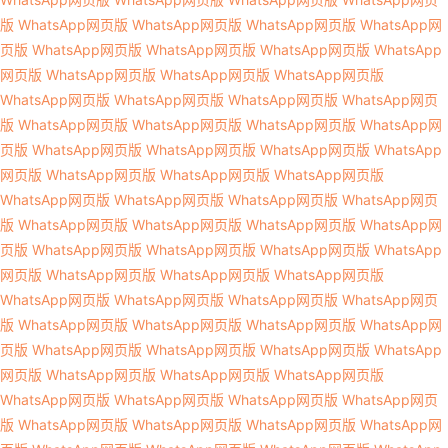
版
WhatsApp网页版
WhatsApp网页版
WhatsApp网页版
WhatsApp网
页版
WhatsApp网页版
WhatsApp网页版
WhatsApp网页版
WhatsApp
网页版
WhatsApp网页版
WhatsApp网页版
WhatsApp网页版
WhatsApp网页版
WhatsApp网页版
WhatsApp网页版
WhatsApp网页
版
WhatsApp网页版
WhatsApp网页版
WhatsApp网页版
WhatsApp网
页版
WhatsApp网页版
WhatsApp网页版
WhatsApp网页版
WhatsApp
网页版
WhatsApp网页版
WhatsApp网页版
WhatsApp网页版
WhatsApp网页版
WhatsApp网页版
WhatsApp网页版
WhatsApp网页
版
WhatsApp网页版
WhatsApp网页版
WhatsApp网页版
WhatsApp网
页版
WhatsApp网页版
WhatsApp网页版
WhatsApp网页版
WhatsApp
网页版
WhatsApp网页版
WhatsApp网页版
WhatsApp网页版
WhatsApp网页版
WhatsApp网页版
WhatsApp网页版
WhatsApp网页
版
WhatsApp网页版
WhatsApp网页版
WhatsApp网页版
WhatsApp网
页版
WhatsApp网页版
WhatsApp网页版
WhatsApp网页版
WhatsApp
网页版
WhatsApp网页版
WhatsApp网页版
WhatsApp网页版
WhatsApp网页版
WhatsApp网页版
WhatsApp网页版
WhatsApp网页
版
WhatsApp网页版
WhatsApp网页版
WhatsApp网页版
WhatsApp网