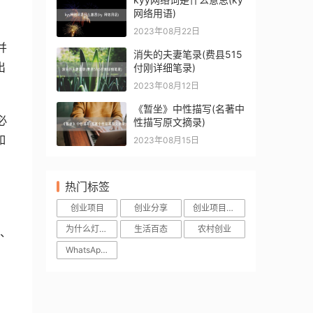
网络用语)
2023年08月22日
并
消失的夫妻笔录(费县515
出
付刚详细笔录)
2023年08月12日
《暂坐》中性描写(名著中
必
性描写原文摘录)
如
2023年08月15日
热门标签
，
创业项目
创业分享
创业项目加盟
，
为什么灯珠会亮
生活百态
农村创业
、
WhatsApp网页版