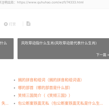
ps://www.quhuhao.com/wzfl/74333.html
打赏
什么
风吹草动指什么生肖(风吹草动是代表什么生肖)
下一篇 
搁的拼音和组词（搁的拼音和组词语）
哪的部首（哪的部首是什么部）
）
笑倾三国简介（《笑倾三国》）
青藏线失联近一个月的货车司机遇难（痛心！失踪28天）
包公断案铁面无私（包公断案铁面无私是什么生肖）