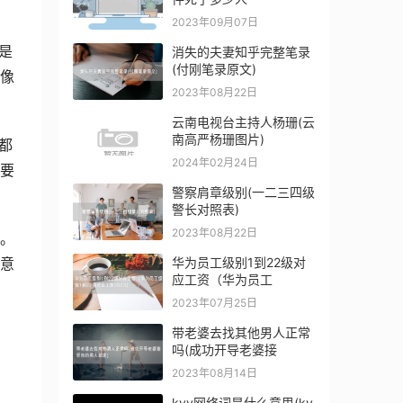
2023年09月07日
是
消失的夫妻知乎完整笔录
(付刚笔录原文)
像
2023年08月22日
云南电视台主持人杨珊(云
南高严杨珊图片)
都
2024年02月24日
要
警察肩章级别(一二三四级
警长对照表)
2023年08月22日
。
华为员工级别1到22级对
意
应工资（华为员工
2023年07月25日
带老婆去找其他男人正常
吗(成功开导老婆接
2023年08月14日
kyy网络词是什么意思(ky