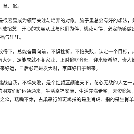
、鼠、猴。
是很容易成为领导关注与培养的对象，脑子里总会有好的想法，
运不敢招惹，开心的笑容从此与他们为伴，桃花可得，必定能够做
福气旺旺。
放得下，总能奋勇向前，不惧挫折，不怕失败，认定一个目标，
奖有大运，定能成就不菲家业，正财偏财齐旺，迎来新希望，贵人
来好运，日后必定是发大财，家庭好日子到来。
挑战自我，不惧失败，是个红颜蓝颜遍天下，花心无敌的人之一
鸡的朋友们好运通通来，生活幸福安康，生活充满希望，天资聪颖
之众，聒噪不休，占巢恶行如斑鸠指的是生肖虎、指的是生肖羊