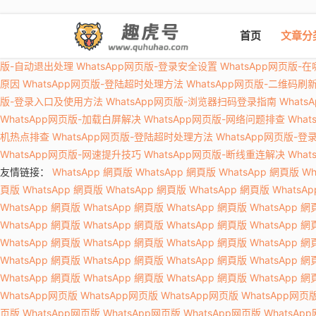
友情链接
首页
文章分
WhatsApp网页版-打不开的原因
WhatsApp网页版-加载不出来解决
Wh
版-自动退出处理
WhatsApp网页版-登录安全设置
WhatsApp网页版-
原因
WhatsApp网页版-登陆超时处理方法
WhatsApp网页版-二维码
版-登录入口及使用方法
WhatsApp网页版-浏览器扫码登录指南
What
WhatsApp网页版-加载白屏解决
WhatsApp网页版-网络问题排查
Wha
机热点排查
WhatsApp网页版-登陆超时处理方法
WhatsApp网页版-
WhatsApp网页版-网速提升技巧
WhatsApp网页版-断线重连解决
Wha
友情链接：
WhatsApp 網頁版
WhatsApp 網頁版
WhatsApp 網頁版
Wh
頁版
WhatsApp 網頁版
WhatsApp 網頁版
WhatsApp 網頁版
WhatsA
WhatsApp 網頁版
WhatsApp 網頁版
WhatsApp 網頁版
WhatsApp 
WhatsApp 網頁版
WhatsApp 網頁版
WhatsApp 網頁版
WhatsApp 
WhatsApp 網頁版
WhatsApp 網頁版
WhatsApp 網頁版
WhatsApp 
WhatsApp 網頁版
WhatsApp 網頁版
WhatsApp 網頁版
WhatsApp 
WhatsApp 網頁版
WhatsApp 網頁版
WhatsApp 網頁版
WhatsApp 
WhatsApp网页版
WhatsApp网页版
WhatsApp网页版
WhatsApp网页
页版
WhatsApp网页版
WhatsApp网页版
WhatsApp网页版
WhatsAp