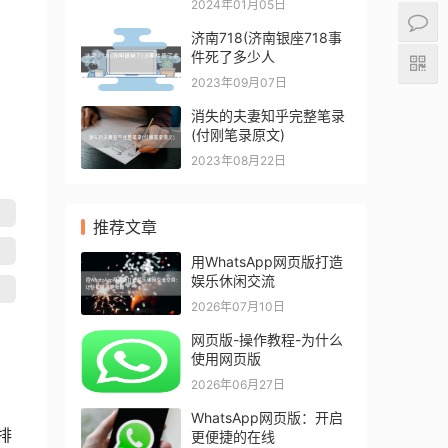
2024年01月05日
济南718(济南银座718事
件死了多少人
2023年09月07日
消失的夫妻知乎完整笔录
(付刚笔录原文)
2023年08月22日
推荐文章
用WhatsApp网页版打造
娱乐休闲交流
2026年07月10日
网页版-操作教程-为什么
使用网页版
2026年06月27日
WhatsApp网页版：开启
排
更便捷的在线