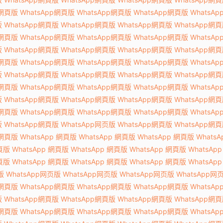
p網頁版
WhatsApp網頁版
WhatsApp網頁版
WhatsApp網頁版
WhatsA
版
WhatsApp網頁版
WhatsApp網頁版
WhatsApp網頁版
WhatsApp網
p網頁版
WhatsApp網頁版
WhatsApp網頁版
WhatsApp網頁版
WhatsA
版
WhatsApp網頁版
WhatsApp網頁版
WhatsApp網頁版
WhatsApp網
p網頁版
WhatsApp網頁版
WhatsApp網頁版
WhatsApp網頁版
WhatsA
版
WhatsApp網頁版
WhatsApp網頁版
WhatsApp網頁版
WhatsApp網
p網頁版
WhatsApp網頁版
WhatsApp網頁版
WhatsApp網頁版
WhatsA
版
WhatsApp網頁版
WhatsApp網頁版
WhatsApp網頁版
WhatsApp網
p網頁版
WhatsApp網頁版
WhatsApp網頁版
WhatsApp網頁版
WhatsA
版
WhatsApp網頁版
WhatsApp网页版
WhatsApp網頁版
WhatsApp網
p網頁版
WhatsApp 網頁版
WhatsApp 網頁版
WhatsApp 網頁版
Whats
網頁版
WhatsApp 網頁版
WhatsApp 網頁版
WhatsApp 網頁版
WhatsAp
網頁版
WhatsApp 網頁版
WhatsApp 網頁版
WhatsApp 網頁版
WhatsAp
版
WhatsApp网页版
WhatsApp网页版
WhatsApp网页版
WhatsApp网
p網頁版
WhatsApp網頁版
WhatsApp網頁版
WhatsApp網頁版
WhatsA
版
WhatsApp網頁版
WhatsApp網頁版
WhatsApp網頁版
WhatsApp網
p網頁版
WhatsApp網頁版
WhatsApp網頁版
WhatsApp網頁版
WhatsA